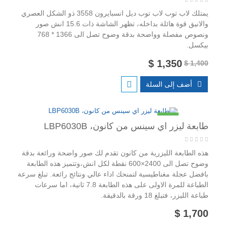
يمتلك لاب توب لاب توب ديل انسبايرون 3558 ذو الشكل العصري
والانيق قوة هائلة بداخله، تظهر الشاشة ذات 15.6 انش صور
ونصوص مفصلة وواضحة بدقة وضوح تصل الى 1366 * 768
بيكسل.
1,350 $
1,400 $
أضف إلى السلة
جديد
طابعة ليزر اي سينس من كانون، LBP6030B
هذه الطابعة الليزرية من كانون تقدم لك صور واضحة ورائعة بدقة
وضوح تصل الى 2400×600 نقطة لكل انش،وتتميز هذه الطابعة
بافضل عجلة مغناطيسية لتمنحك اداء عالي ونتائج رائعة. تبلغ سرعة
الطباعة للمرة الاولى على هذه الطابعة 7.8 ثانية، اما سرعات
طباعة الليزر، فتبلغ 18 ورقة بالدقيقة.
1,700 $