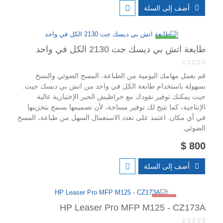
أضف إلى السلة
جديد
طابعة اتش بي ديسك جت 2130 الكل في واحد
قم بعمل مهامك اليومية من الطباعة، المسح الضوئي والنسخ
بسهولة باستخدام طابعة الكل في واحد من اتش بي ديسك جيت.
حيث يمكنك توفير نقودك مع خراطيش الحبر الإختيارية عالية
الإنتاجية، كما تتيح لك توفير مساحة، لأن تصميمها يسمح بتخزينها
في أي مكان. اعتمد على تعدد الاستعمال السهل من طباعة، المسح
الضوئي.
800 $
أضف إلى السلة
-11%
HP Leaser Pro MFP M125 - CZ173A
جديد