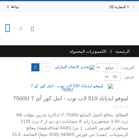
روابط
المقارنة (0)
0
الرئيسية
الكمبيوترات المحمولة
الترتيب:
عرض:
لينوفو ايدياباد 510 لاب توب - انتل كور أي 7 7500U
المعالج: معالج الجيل السابع i7-7500U (ذاكرة تخزين مؤقت 4M
تردد 3.50 جيجاهرتز) رام: 8 جيجابايت دي دي ار 4 تردد 2133
ميجاهرتز القرص الصلب: 1 تيرا (5400 لفة/الدقيقة) معالج
الرسومات: إنفيديا جي فورس 940MX (4GB جيجا) الشاشة: 15.6