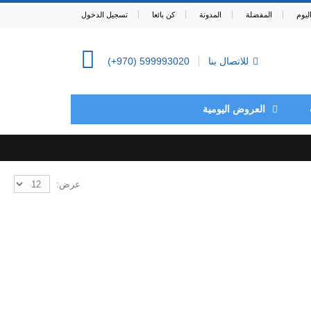
يوم
المفضلة
المدونة
كن بائعا
تسجيل الدخول
للاتصال بنا
(+970) 599993020
0
العروض اليومية
عرض: