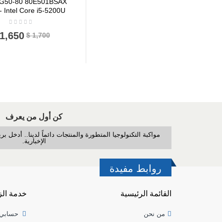
 G50-80 80E501BSAX
- Intel Core i5-5200U
1,650 $
1,700 $
كن أول من يعرف
مواكبة التكنولوجيا المتطورة والمنتجات دائماً لدينا.. أدخل 
الإخبارية.
روابط مفيدة
القائمة الرئيسية
خدمة الز
من نحن
حسابي