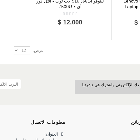
Lenovo
لينوفو ايدياباد 510 لاب توب - انتل كور
Laptop 
أي 7 7500U
12,000 $
عرض:
بريدك الإلكتروني واشترك في نشرتنا
بائن
معلومات الاتصال
العنوان: