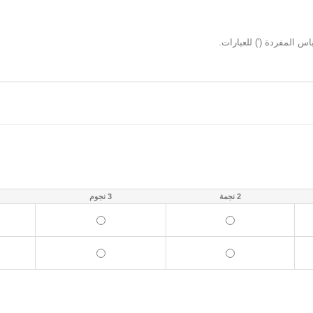
س المفردة (') للعبارات.
2 نجمة
3 نجوم