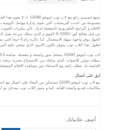
الافلام و البرامج التلفزيونية المفضلة لديك. تأتي مكبرات الص
الجهاز يوفر واجهة
اطول. هذا اللاب توب متوفر باللون الاسود الذي يضفي عليه المز
الخاصة بك عطله رائعة مع الاصدقاء عبر مشاهدة الافلام المفضل
ابق على اتصال
مكالمات فيديو واضحة للغاية. كما و يتميز اللاب توب بمدخل يو اس بي v3.0 و مدخلين يو اس بي v2.0 التي تسهل عملية نقل البيانات من و الى هذا اللاب تو
أضف علاماتك: