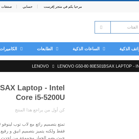
مرحبا بكم في متجر إفرست
حسابي
صفقات ال
اتف الذكية
الساعات الذكية
الطابعات
الكاميرات
LENOVO
LENOVO G50-80 80E501BSAX LAPTOP - IN
AX Laptop - Intel
Core i5-5200U
كن أول من يراجع هذا المنتج
حيث يضم الجهاز مجموعة من احدث البر