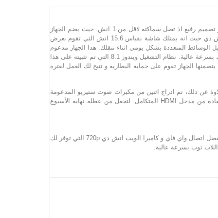
تمتع بتصميم رائع مع لاب توب لينوفو G5080. اذ لا يقوم هذا الجهاز بتوفير اداء قوي بشكل ثابت فقط ولكنه يتميز بتصميم انيق و رفيع. يمتلك الجهاز تصميم رفيع اذ تصل سماكته لاقل من 1 انش. حيث يضم الجهاز
مجموعة من احدث البرمجيات التي تقوم بإدارة مهامك اليومية بفعالية و كفاءة. هذا اللاب توب مناسب للاستخدام المنزلي و العملي. ادخل عالم اتش دي حيث انه يمتلك شاشة بقياس 15.6 انش التي تقوم بعرض
ل الوسائط المتعددة بشكل يومي اثناء تنقلك. هذا الجهاز مدعوم
من قبل معالج كور i5 5200U القوي و الذي يمتلك سرعة تصل الى 2.2 جيجاهيرتز ليوفر لك لاب توب مصغر الذي يمنحك الطاقة اللازمة للقيام بمهامك بسرعة عالية. نظام التشغيل ويندوز 8.1 التي تم تثبيته على هذا
ية ادارة الطاقة التي يتضمنها الجهاز تقوم على حماية البطارية و تتيح لك العمل لفترة
و G5080 يمنحك صور واضحة و مفصلة. شاشة 15.6 انش المذهلة و الخاصة بهذا الجهاز تعرض الصور بنسبة وضوح تصل الى 16:9. فعلاوة عن ذلك، تم ادراج اثنين من مكبرات صوت ستيريو المدعومة
بنظام دولبي للاصوات الذي يمكنك من الاستمتاع بتجربة ترفيه مذهلة. يمكنك حتى تشغيل الفيديو من هذا الجهاز على شاشة كبيرة من خلال الاستفادة من مدخل HDMI المتكامل. لتجعل من عطلة نهاية الأسبوع
مع لاب توب لينوفو G5080 ستتمكن من البقاء على اتصال مع احبائك او اصدقاء او زملائك. فهو يضمن عدم تفويت اي صوت اثناء قيامك بالمحادثات بفضل اتصال واي فاي و كاميرا الويب اتش دي 720p التي توفر لك