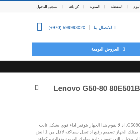
يوم
المفضلة
المدونة
كن بائعا
تسجيل الدخول
للاتصال بنا
(+970) 599993020
0
العروض اليومية
Lenovo G50-80 80E501BS
تمتع بتصميم رائع مع لاب توب لينوفو G5080. اذ لا يقوم هذا الجهاز بتوفير اداء قوي بشكل ثابت
فقط ولكنه يتميز بتصميم انيق و رفيع. يمتلك الجهاز تصميم رفيع اذ تصل سماكته لاقل من 1 انش.
مجيات التي تقوم بإدارة مهامك اليومية بفعالية و كفاءة.