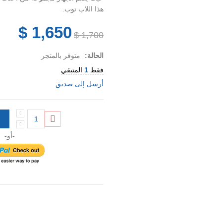
هذا اللاب توب.
1,650 $
1,700 $
الحالة:
متوفر بالمتجر
فقط
1
المتبقي
أرسل إلى صديق
-أو-