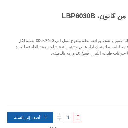
نون، LBP6030B
هذه الطابعة الليزرية من كانون تقدم لك صور واضحة ورائعة بدقة وضوح تصل الى 2400×600 نقطة لكل
غناطيسية لتمنحك اداء عالي ونتائج رائعة. تبلغ سرعة الطباعة للمرة
أضف إلى السلة
-أو-