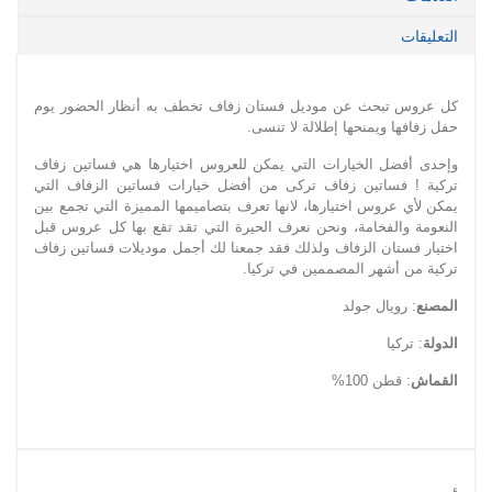
التعليقات
كل عروس تبحث عن موديل فستان زفاف تخطف به أنظار الحضور يوم
حفل زفافها ويمنحها إطلالة لا تنسى.
وإحدى أفضل الخيارات التي يمكن للعروس اختيارها هي فساتين زفاف
تركية ! فساتين زفاف تركى من أفضل خيارات فساتين الزفاف التي
يمكن لأي عروس اختيارها، لانها تعرف بتصاميمها المميزة التي تجمع بين
النعومة والفخامة، ونحن نعرف الحيرة التي تقد تقع بها كل عروس قبل
اختيار فستان الزفاف ولذلك فقد جمعنا لك أجمل موديلات فساتين زفاف
تركية من أشهر المصممين في تركيا.
المصنع
: رويال جولد
الدولة
: تركيا
القماش
: قطن 100%