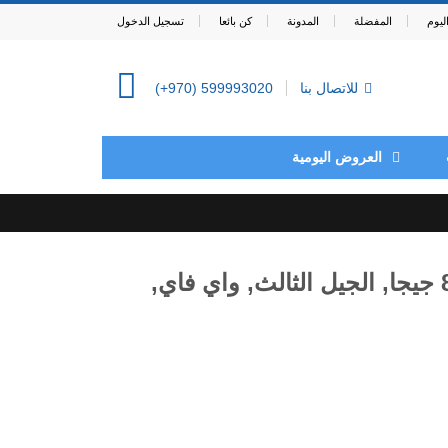
يوم
المفضلة
المدونة
كن بائعا
تسجيل الدخول
للاتصال بنا
(+970) 599993020
0
العروض اليومية
اوبو Neo 5 بشريحتين اتصال - 8 جيجا, الجيل الثالث, واي فاي,