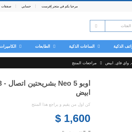
مرحبا بكم في متجر إفرست
حسابي
صفقات ال
اتف الذكية
الساعات الذكية
الطابعات
الكاميرات
مراجعات المنتج
ابيض
كن اول من يقيم و يراجع هذا المنتج
1,600 $