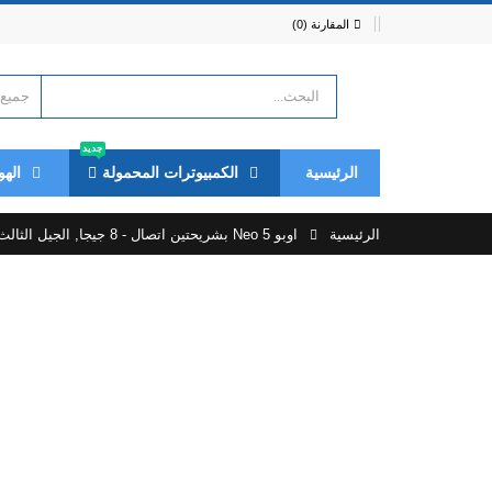
المقارنة (0)
جديد
الرئيسية
الكمبيوترات المحمولة
الهو
الرئيسية
اوبو Neo 5 بشريحتين اتصال - 8 جيجا, الجيل الثالث, واي فاي, ابيض