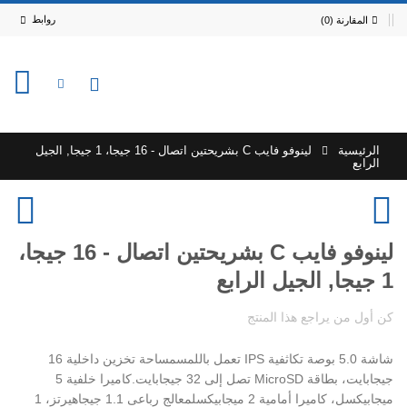
روابط
المقارنة (0)
0
الرئيسية
لينوفو فايب C بشريحتين اتصال - 16 جيجا، 1 جيجا, الجيل
الرابع
لينوفو فايب C بشريحتين اتصال - 16 جيجا،
1 جيجا, الجيل الرابع
كن أول من يراجع هذا المنتج
شاشة 5.0 بوصة تكاثفية IPS تعمل باللمسمساحة تخزين داخلية 16
جيجابايت، بطاقة MicroSD تصل إلى 32 جيجابايت‏.‏كاميرا خلفية 5
ميجابيكسل، كاميرا أمامية 2 ميجابيكسلمعالج رباعى 1.1 جيجاهيرتز، 1