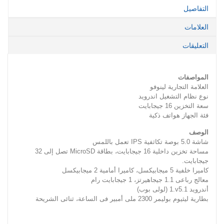
التفاصيل
العلامات
التعليقات
المواصفات
العلامة التجارية لينوفو
نوع نظام التشغيل اندرويد
سعة التخزين 16 جيجابايت
فئة الجهاز هواتف ذكية
الوصف
شاشة 5.0 بوصة تكاثفية IPS تعمل باللمس
مساحة تخزين داخلية 16 جيجابايت، بطاقة MicroSD تصل إلى 32
جيجابايت‏.‏
كاميرا خلفية 5 ميجابيكسل، كاميرا أمامية 2 ميجابيكسل
معالج رباعى 1.1 جيجاهيرتز، 1 جيجابايت رام
أندرويد v5.1‏.‏1 ‏(‏لولى بوب‏)‏
بطارية ليثيوم بوليمر 2300 ملى أمبير فى الساعة، ثنائى الشريحة