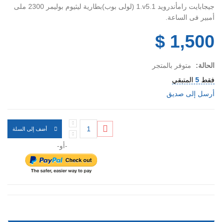
جيجابايت رامأندرويد v5.1‏.‏1 ‏(‏لولى بوب‏)‏بطارية ليثيوم بوليمر 2300 ملى
أمبير فى الساعة.
1,500 $
الحالة:
متوفر بالمتجر
فقط
5
المتبقي
أرسل إلى صديق
أضف إلى السلة
-أو-